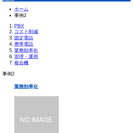
ホーム
事例2
PBX
コスト削減
固定電話
携帯電話
業務効率化
管理・運用
複合機
事例2
業務効率化