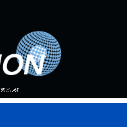
御苑ビル6F