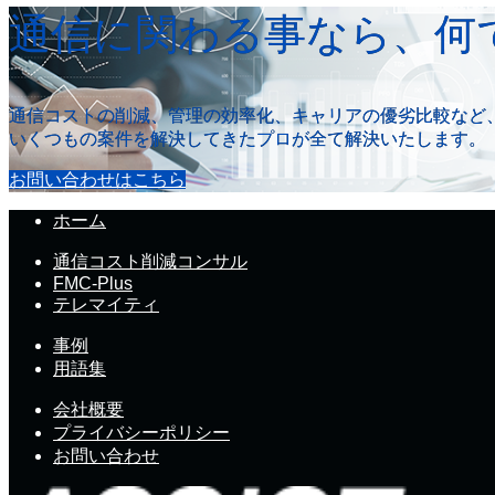
通信に関わる事なら、何
通信コストの削減、管理の効率化、キャリアの優劣比較など
いくつもの案件を解決してきたプロが全て解決いたします。
お問い合わせはこちら
ホーム
通信コスト削減コンサル
FMC-Plus
テレマイティ
事例
用語集
会社概要
プライバシーポリシー
お問い合わせ