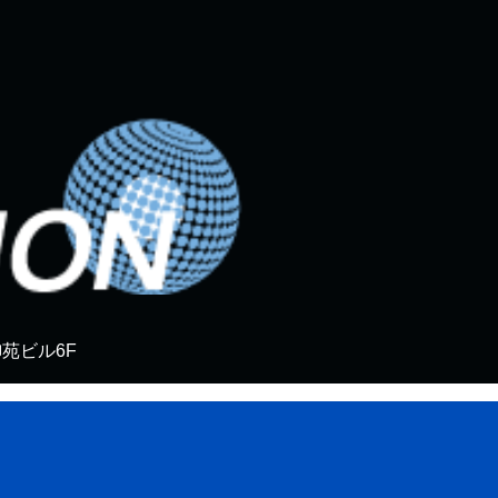
御苑ビル6F