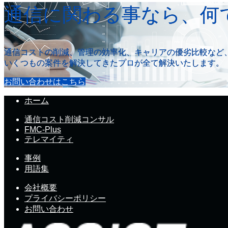
通信に関わる事なら、何
通信コストの削減、管理の効率化、キャリアの優劣比較など
いくつもの案件を解決してきたプロが全て解決いたします。
お問い合わせはこちら
ホーム
通信コスト削減コンサル
FMC-Plus
テレマイティ
事例
用語集
会社概要
プライバシーポリシー
お問い合わせ