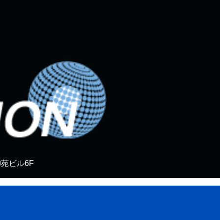
御苑ビル6F