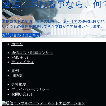
通信に関わる事なら、何
通信コストの削減、管理の効率化、キャリアの優劣比較など
いくつもの案件を解決してきたプロが全て解決いたします。
お問い合わせはこちら
ホーム
通信コスト削減コンサル
FMC-Plus
テレマイティ
事例
用語集
会社概要
プライバシーポリシー
お問い合わせ