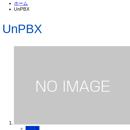
ホーム
UnPBX
UnPBX
用語集