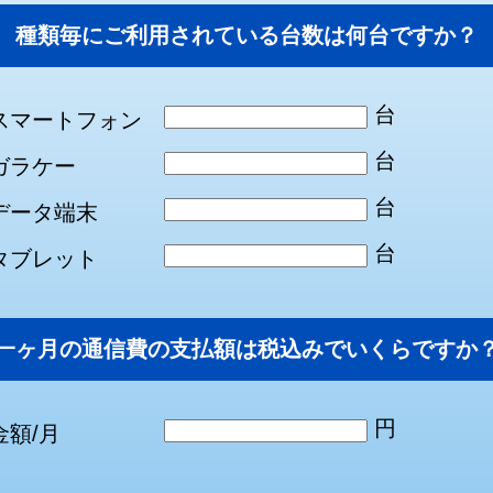
種類毎にご利用されている台数は何台ですか？
台
スマートフォン
台
ガラケー
台
データ端末
台
タブレット
一ヶ月の通信費の支払額は税込みでいくらですか
円
金額/月