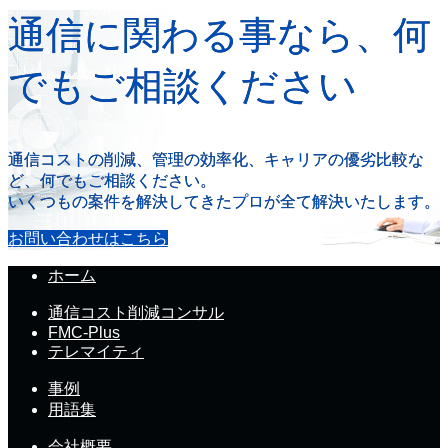
通信に関わる事なら、何
でもご相談ください
通信コストの削減、管理の効率化、キャリアの優劣比較な
ど、何でもご相談ください。
いくつもの案件を解決してきたプロが全て解決いたします。
お問い合わせはこちら
ホーム
通信コスト削減コンサル
FMC-Plus
テレマイティ
事例
用語集
会社概要