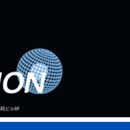
御苑ビル6F