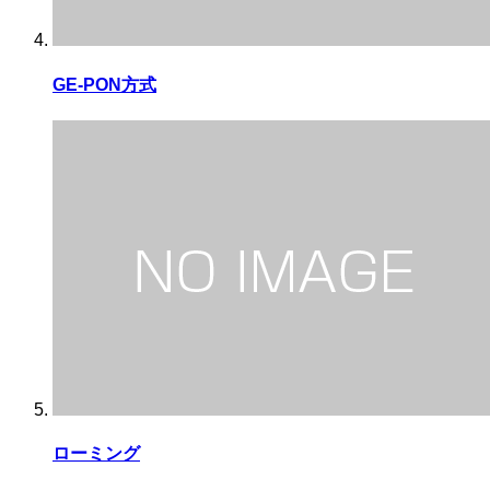
GE-PON方式
ローミング