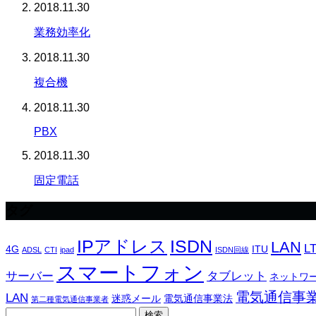
2018.11.30
業務効率化
2018.11.30
複合機
2018.11.30
PBX
2018.11.30
固定電話
タグ
IPアドレス
ISDN
LAN
L
4G
ITU
ADSL
CTI
ipad
ISDN回線
スマートフォン
サーバー
タブレット
ネットワ
電気通信事
LAN
迷惑メール
電気通信事業法
第二種電気通信事業者
検