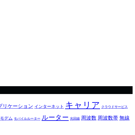
キャリア
プリケーション
インターネット
クラウドサービス
ルーター
周波数
周波数帯
無線
モデム
モバイルルーター
光回線