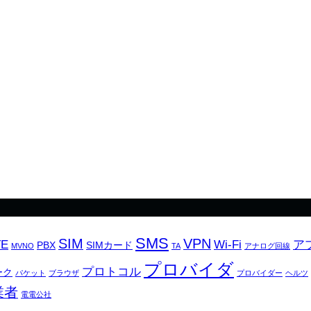
SMS
SIM
VPN
TE
Wi-Fi
ア
PBX
SIMカード
MVNO
TA
アナログ回線
プロバイダ
プロトコル
ーク
パケット
ブラウザ
プロバイダー
ヘルツ
業者
電電公社