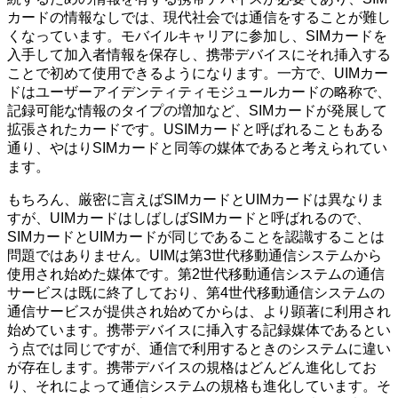
カードの情報なしでは、現代社会では通信をすることが難し
くなっています。モバイルキャリアに参加し、SIMカードを
入手して加入者情報を保存し、携帯デバイスにそれ挿入する
ことで初めて使用できるようになります。一方で、UIMカー
ドはユーザーアイデンティティモジュールカードの略称で、
記録可能な情報のタイプの増加など、SIMカードが発展して
拡張されたカードです。USIMカードと呼ばれることもある
通り、やはりSIMカードと同等の媒体であると考えられてい
ます。
もちろん、厳密に言えばSIMカードとUIMカードは異なりま
すが、UIMカードはしばしばSIMカードと呼ばれるので、
SIMカードとUIMカードが同じであることを認識することは
問題ではありません。UIMは第3世代移動通信システムから
使用され始めた媒体です。第2世代移動通信システムの通信
サービスは既に終了しており、第4世代移動通信システムの
通信サービスが提供され始めてからは、より顕著に利用され
始めています。携帯デバイスに挿入する記録媒体であるとい
う点では同じですが、通信で利用するときのシステムに違い
が存在します。携帯デバイスの規格はどんどん進化してお
り、それによって通信システムの規格も進化しています。そ