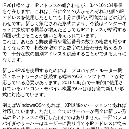
IPv6仕様では、IPアドレスの組合わせが、3.4×10の34乗個
も存在します。これは、仮に全ての人がそれぞれ1兆個のIP
アドレスを使用したとしても十分に供給が可能なほどの組合
わせです。新しく策定された形式により、今後はインターネ
ットに接続する機器が増えたとしてもIPアドレスが枯渇する
問題が生じることが無いと考えられています。
これは、あたかも郵便番号や電話番号の数字の桁数を増やす
ようなもので、桁数が増やすと数字の組合わせが増えるの
で、十分な数の個別アドレスを供給することができるように
なります。
新しいIPv6を使用するためには、プロバイダ・ルーター機
器・ネットワークに接続する端末のOS・ソフトウェアが対
応している必要があります。2018年時点で一般的に使用さ
れているパソコン・モバイル機器のOSはほぼ全て新しい形
式に対応しています。
例えばWindowsOSであれば、XP以降のバージョンであれば
対応しています。ただし、全てのサーバーが完全に新しい形
式のIPアドレスに移行したわけではありません。一部のプロ
バイダやサーバーはユーザーに割り当てるIPアドレスに従来