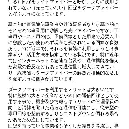
いる）回線をライトファイバーと呼び、反対に使用さ
れていない（光っていない）回線をダークファイバー
と呼ぶようになっています。
基本的に電気通信事業者や鉄道事業者などが基本的に
それぞれの事業用に敷設した光ファイバーですが、工
事用やテスト用の他、予備回線とした用途で必要以上
に敷設したが使われず現在も残されている回線が多数
あり、特に近年ではそれらを有効に利用しようと各事
業者が、活用方法を模索している状況です。特に近年
ではインターネットの急速な普及や、通信機能を備え
た家電の普及などもあって通信量も増大してきてお
り、総務省もダークファイバーの解放と積極的な活用
を促すように働きかけています。
ダークファイバーを利用するメリットは大きいです。
特に規模の大きい企業などが独自の通信回線として使
用する事で、機密及び情報セキュリティの管理品質の
向上と混雑を避けた迅速な通信を可能にし、従来型の
専用回線を整備するよりもコストダウンが図れる場合
があるため注目しています。
回線を持っている事業者もそうした需要を考慮し、専