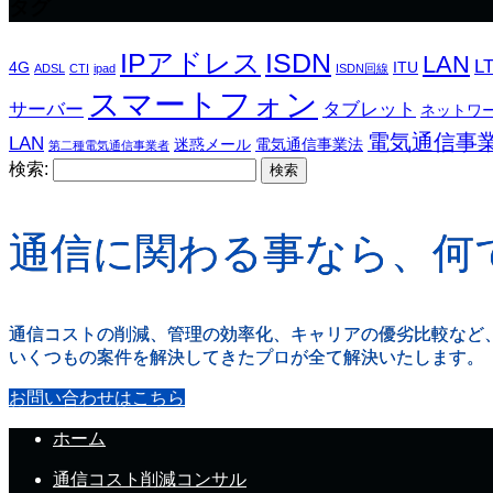
タグ
IPアドレス
ISDN
LAN
L
4G
ITU
ADSL
CTI
ipad
ISDN回線
スマートフォン
サーバー
タブレット
ネットワ
電気通信事
LAN
迷惑メール
電気通信事業法
第二種電気通信事業者
検索:
通信に関わる事なら、何
通信コストの削減、管理の効率化、キャリアの優劣比較など
いくつもの案件を解決してきたプロが全て解決いたします。
お問い合わせはこちら
ホーム
通信コスト削減コンサル