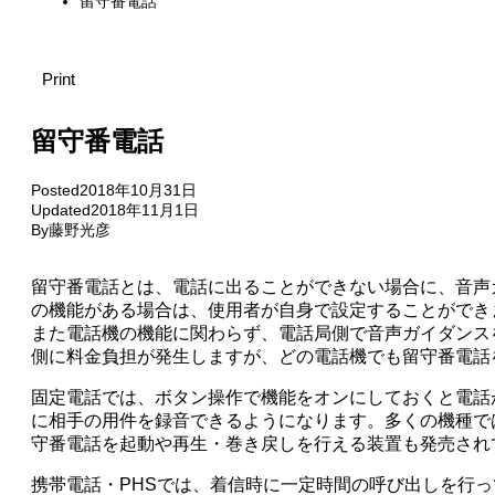
留守番電話
Print
留守番電話
Posted
2018年10月31日
Updated
2018年11月1日
By
藤野光彦
留守番電話とは、電話に出ることができない場合に、音声
の機能がある場合は、使用者が自身で設定することができ
また電話機の機能に関わらず、電話局側で音声ガイダンス
側に料金負担が発生しますが、どの電話機でも留守番電話
固定電話では、ボタン操作で機能をオンにしておくと電話
に相手の用件を録音できるようになります。多くの機種で
守番電話を起動や再生・巻き戻しを行える装置も発売され
携帯電話・PHSでは、着信時に一定時間の呼び出しを行