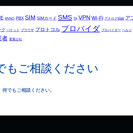
SMS
SIM
VPN
TE
Wi-Fi
ア
PBX
SIMカード
MVNO
TA
アナログ回線
プロバイダ
プロトコル
ーク
パケット
ブラウザ
プロバイダー
ヘルツ
業者
電電公社
でもご相談ください
、何でもご相談ください。