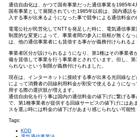
通信自由化は、かつて国有事業だった通信事業を1985年
国有事業として展開されていた1985年以前は、国内通話
入する事が出来るようになった事で競争による通信料金の
電電公社が民営化してNTTを発足した時に、電気通信事業
制度的な変更によって、事業者間の参入に垣根が無くなっ
は、他の通信事業者にも賃借する事がが義務付けられるよ
事業者区分が設けられるようになり、第1種はその事業者
備を賃借して事業を行う事業者とされています。但し、第
られないという制限が義務付けられました。
現在は、インターネットに接続する事が出来る光回線など
によって消費者の回線利用料金が割安で使えるようになっ
用する際の選択肢が増えます。
通信自由化を行う事は国内の通信料金の値下げに繋げる事
で、第1種事業者が提供する回線サービスの値下げにはあ
スを選ぶ時には料金の値下げがあまり感じられない可能性
Tags:
KDD
電気通信事業法