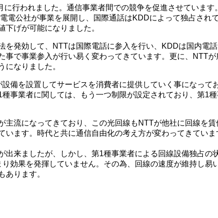
4月に行われました。通信事業者間での競争を促進させています
を電電公社が事業を展開し、国際通話はKDDによって独占され
値下げが可能になりました。
法を発効して、NTTは国際電話に参入を行い、KDDは国内電
た事で事業参入が行い易く変わってきています。更に、NTTが
うになりました。
が設備を設置してサービスを消費者に提供していく事になって
1種事業者に関しては、もう一つ制限が設定されており、第1
が主流になってきており、この光回線もNTTが他社に回線を賃
ています。時代と共に通信自由化の考え方が変わってきていま
が出来ましたが、しかし、第1種事業者による回線設備独占の
まり効果を発揮していません。その為、回線の速度が維持し易
もあります。