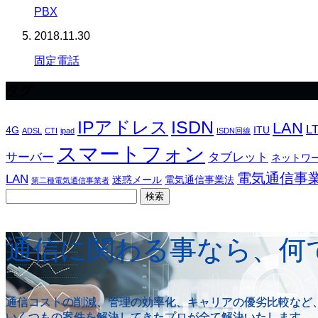
PBX
2018.11.30
固定電話
タグ
IPアドレス
ISDN
LAN
L
4G
ITU
ADSL
CTI
ipad
ISDN回線
スマートフォン
サーバー
タブレット
ネットワ
電気通信事
LAN
迷惑メール
電気通信事業法
第二種電気通信事業者
検
索:
通信に関わる事なら、何
通信コストの削減、管理の効率化、キャリアの優劣比較など
いくつもの案件を解決してきたプロが全て解決いたします。