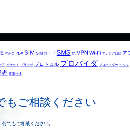
SMS
SIM
VPN
TE
Wi-Fi
ア
PBX
SIMカード
MVNO
TA
アナログ回線
プロバイダ
プロトコル
ーク
パケット
ブラウザ
プロバイダー
ヘルツ
業者
電電公社
でもご相談ください
、何でもご相談ください。