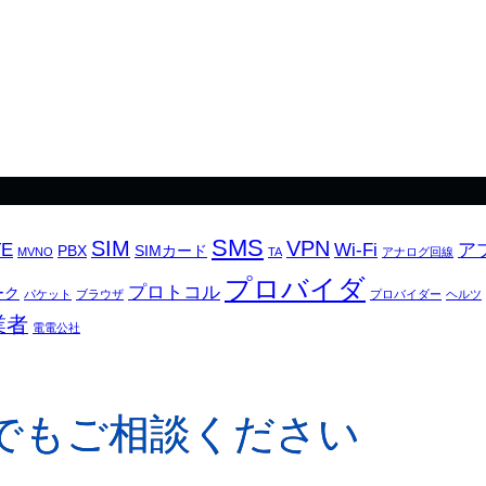
SMS
SIM
VPN
TE
Wi-Fi
ア
PBX
SIMカード
MVNO
TA
アナログ回線
プロバイダ
プロトコル
ーク
パケット
ブラウザ
プロバイダー
ヘルツ
業者
電電公社
でもご相談ください