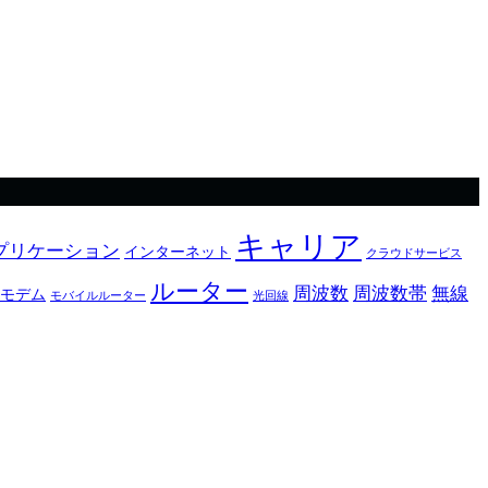
キャリア
プリケーション
インターネット
クラウドサービス
ルーター
周波数
周波数帯
無線
モデム
モバイルルーター
光回線