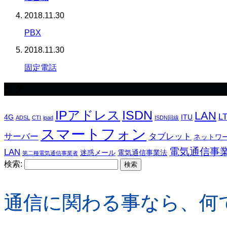
2018.11.30
PBX
2018.11.30
固定電話
タグ
IPアドレス
ISDN
LAN
L
4G
ITU
ADSL
CTI
ipad
ISDN回線
スマートフォン
サーバー
タブレット
ネットワ
電気通信事
LAN
迷惑メール
電気通信事業法
第二種電気通信事業者
検索:
通信に関わる事なら、何