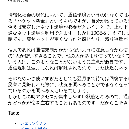
By
藤野光彦
情報化社会の現代において、通信環境というのはなくては
る「パケット料金」というものですが、自分が払っている
例えば安定したネット環境が必要だということで、上り下
適なネット環境を利用できます。しかし10GBをこえて
制です。突然ネットが重くなったと感じたり、残り容量が
個人であれば通信規制がかからないように注意しながら使
の1人が使いすぎることで、他の人があまり使っていなく
いう人は、このようなことがないように注意が必要です。
通信規制は翌月になれば解除されるので、また快適なネッ
そのためいざ使いすぎたとしても翌月まで待てば回復する
災害に見舞われた際に、状況を調べることができなくなっ
ているのかを調べる人もいるでしょう。
しかしこの時アクセスが集中しやすい状態となるので、通
かどうかが命を左右することもあるのです。だからこそき
Tags:
シェアパック