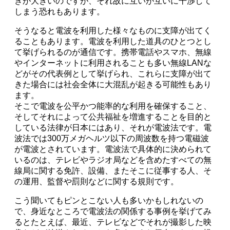
きが大きいのですが、それ故に互いが互いに干渉して
しまう恐れもあります。
そうなると電波を利用した様々なものに支障が出てく
ることもあります。電波を利用した道具のひとつとし
て挙げられるのが通信です。携帯電話やスマホ、無線
やインターネットに利用されることも多い無線LANな
どがその代表例として挙げられ、これらに支障が出て
きた場合には社会全体に大混乱が起きる可能性もあり
ます。
そこで電波を公平かつ能率的な利用を確保すること、
そしてそれによって公共福祉を増進することを目的と
している法律が日本にはあり、それが電波法です。電
波法では300万メガヘルツ以下の周波数を持つ電磁波
が電波とされています。電波法で具体的に決められて
いるのは、テレビやラジオ局などを含めたすべての無
線局に関する免許、設備、またそこに従事する人、そ
の運用、監督や罰則などに関する規則です。
こう聞いてもピンとこない人も多いかもしれないの
で、身近なところで電波法の関係する事例を挙げてみ
るとたとえば、最近、テレビなどでそれが撮影した映