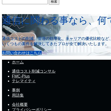
検
索:
通信に関わる事なら、何
通信コストの削減、管理の効率化、キャリアの優劣比較など
いくつもの案件を解決してきたプロが全て解決いたします。
お問い合わせはこちら
ホーム
通信コスト削減コンサル
FMC-Plus
テレマイティ
事例
用語集
会社概要
プライバシーポリシー