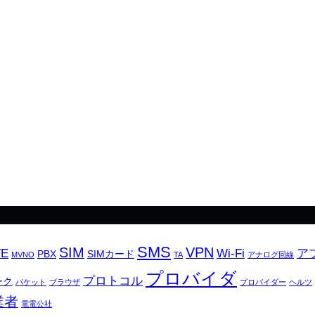
SMS
SIM
VPN
TE
Wi-Fi
ア
PBX
SIMカード
MVNO
TA
アナログ回線
プロバイダ
プロトコル
ーク
パケット
ブラウザ
プロバイダー
ヘルツ
業者
電電公社