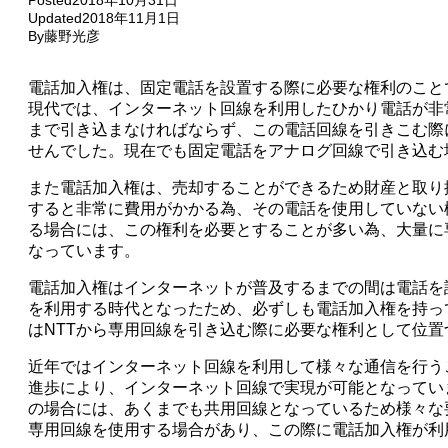
Posted
2018年10月31日
Updated
2018年11月1日
By
藤野光彦
電話加入権は、固定電話を設置する際に必要な権利のこと
現代では、インターネット回線を利用したひかり電話が非
まで引き込まなければならず、この電話回線を引きこむ際
せんでした。現在でも固定電話をアナログ回線で引き込む
また電話加入権は、売却することができるため財産と取り
すると非常に費用がかかる為、その電話を使用していない
る場合には、この権利を必要とすることが多い為、大量に
なっています。
電話加入権はインターネットが普及するまでの間は電話を
を利用する時代となったため、必ずしも電話加入権を持っ
はNTTから専用回線を引き込む際に必要な権利として位置
近年ではインターネット回線を利用して様々な通信を行う
進歩により、インターネット回線で実現が可能となってい
の場合には、あくまでも共用回線となっているため様々な
専用回線を使用する場合があり、この際に電話加入権が利