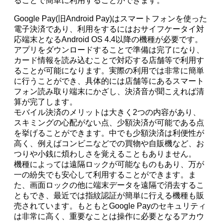
ることで簡単に利用することができます。
Google Pay(旧Android Pay)はスマートフォンを使った
電子決済であり、利用をするにはおサイフケータイ対
応端末となるAndroid OS 4.4以降の機種が必要です。
アプリをダウンロードすることで準備は完了になり、
カード情報を読み込むことで対応する店舗等で利用す
ることが可能になります。実際の利用では非常に簡単
に行うことができ、具体的には店舗等にあるスマート
フォン読み取り端末にかざし、決済音が聞こえれば清
算が完了します。
モバイル決済のメリットは大きく2つの内容があり、
スキミングの心配がない点、少額決済が可能である点
を挙げることができます。中でも少額決済は利便性が
高く、例えばコンビニなどでの買物や自販機など、お
つりや小銭に煩わしさを覚えることもありません。
機種によっては遠隔ロックが可能なものもあり、万が
一の紛失でも安心して利用することができます。ま
た、画面ロックの他に端末データを遠隔で消去するこ
ともでき、最近では指紋認証が簡単に行える機種も販
売されています。もともとGoogle Payのセキュリティ
は非常に高く、重要なことは操作に必要となるアカウ