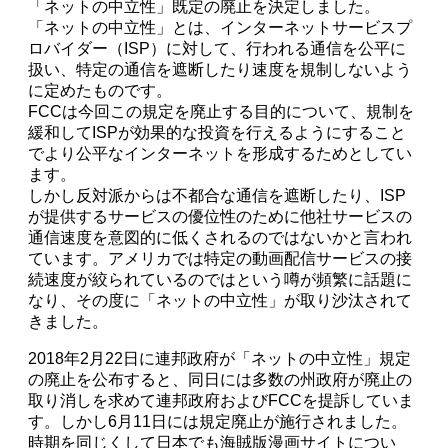
「ネットの中立性」既定の廃止を決定しました。
「ネットの中立性」とは、インターネットサービスプ
ロバイダー（ISP）に対して、行われる通信を公平に
扱い、特定の通信を遮断したり速度を規制しないよう
に定めたものです。
FCCは今回この規定を廃止する目的について、規制を
緩和してISPが効果的な投資を行えるようにすること
でより公平なインターネットを形成するためとしてい
ます。
しかし反対派からは不都合な通信を遮断したり、ISP
が提供するサービスの優位性のために他社サービスの
通信速度を意図的に低くされるのではないかと言われ
ています。アメリカでは特定の動画配信サービスの接
続速度が絞られているのではという噂が頻繁に話題に
なり、その度に「ネットの中立性」が取り沙汰されて
きました。
2018年2月22日に連邦政府が「ネットの中立性」規定
の廃止を公布すると、同日には多数の州政府が廃止の
取り消しを求めて連邦政府およびFCCを提訴していま
す。しかし6月11日には規定廃止が施行されました。
時期を同じくして日本でも海賊版漫画サイトについ