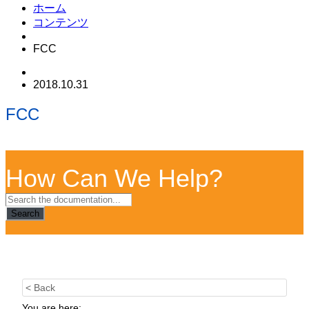
ホーム
コンテンツ
FCC
2018.10.31
FCC
How Can We Help?
Search
< Back
You are here: