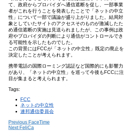
て、政府からプロバイダへ通信遮断を促し、一部事業
者がこれを行うことを発表したことで「ネットの中立
性」について一部で議論が盛り上がりました。結局対
象としていたサイトのアクセスそのものが激減したた
め通信遮断の実施は見送られましたが、この事例は政
府やプロバイダの判断により通信がコントロールでき
る可能性を示したものでした。
この背景にはFCCが「ネットの中立性」既定の廃止を
決定したことが考えられます。
携帯電話の国際ローミング認証など国際的にも影響力
があり、「ネットの中立性」を巡って今後もFCCに注
目が集まると考えられます。
Tags:
FCC
ネットの中立性
連邦通信委員会
Previous
FaceTime
Next
FeliCa