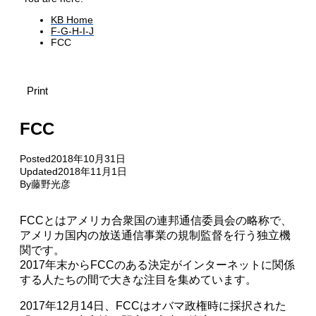
KB Home
F-G-H-I-J
FCC
Print
FCC
Posted
2018年10月31日
Updated
2018年11月1日
By
藤野光彦
FCCとはアメリカ合衆国の連邦通信委員会の略称で、
アメリカ国内の放送通信事業の規制監督を行う独立機
関です。
2017年末からFCCのある決定がインターネットに関係
する人たちの間で大きな注目を集めています。
2017年12月14日、FCCはオバマ政権時に採択された