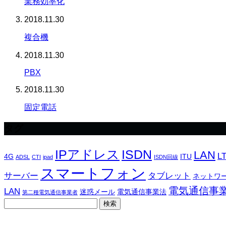
業務効率化
2018.11.30
複合機
2018.11.30
PBX
2018.11.30
固定電話
タグ
IPアドレス
ISDN
LAN
L
4G
ITU
ADSL
CTI
ipad
ISDN回線
スマートフォン
サーバー
タブレット
ネットワ
電気通信事
LAN
迷惑メール
電気通信事業法
第二種電気通信事業者
検
索: