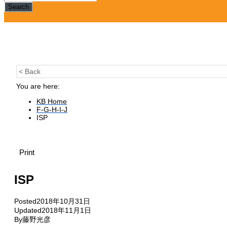
Search
< Back
You are here:
KB Home
F-G-H-I-J
ISP
Print
ISP
Posted
2018年10月31日
Updated
2018年11月1日
By
藤野光彦