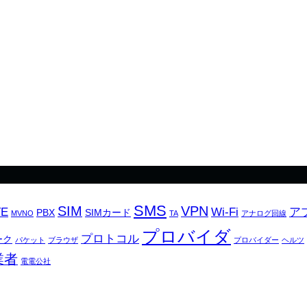
SMS
SIM
VPN
TE
Wi-Fi
ア
PBX
SIMカード
MVNO
TA
アナログ回線
プロバイダ
プロトコル
ーク
パケット
ブラウザ
プロバイダー
ヘルツ
業者
電電公社