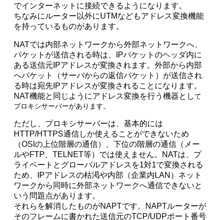
でインターネットに接続できるようになります。
ちなみにルーター以外にUTMなどもアドレス変換機能
を持っているものがあります。
NATでは内部ネットワークから外部ネットワークへ、
パケットが送信される時は、IPパケットのヘッダ内に
ある送信元IPアドレスが変換されます。外部から内部
へパケット（サーバからの返信パケット）が送信され
る時は宛先IPアドレスが変換されることになります。
NAT機能と同じようにアドレス変換を行う機器とし
て
プロキシサーバーがあります。
ただし、プロキシサーバーは、基本的には
HTTP/HTTPS通信しか使えることができないため
（OSIの上位階層の通信）、下位の階層の通信（メー
ルやFTP、TELNET等）では使えません。NATは、プ
ライベートとグローバルアドレスを1対1で変換される
ため、IPアドレスの枯渇や内部（企業内LAN）ネット
ワークから同時に外部ネットワークへ通信できないと
いう問題点があります。
それらを解消したものがNAPTです。NAPTルーターが
そのフレームに書かれた送信元のTCP/UDPポート番号