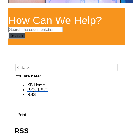
How Can We Help?
Search
< Back
You are here:
KB Home
P-Q-R-S-T
RSS
Print
RSS