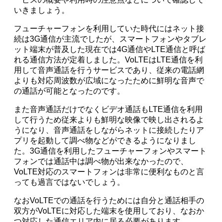
いきましょう。
フューチャーフォンを利用していた時代にはネット接
続は3G通信が主流でしたが、スマートフォンやタブレ
ット端末が普及した現在では4G通信やLTE通信と呼ば
れる通信方法が定着しました。VoLTEはLTE通信を利
用して音声通話を行うサービスであり、従来の電話網
よりも対応周波数が広域になったために鮮明な音声で
の通話が可能となったのです。
また音声通話だけでなくビデオ通話もLTE通信を利用
して行うため従来よりも鮮明な映像で映し出されるよ
うになり、音声通話をしながらネットに接続したりア
プリを起動して調べ物などができるようになりまし
た。3G通信を利用したフューチャーフォンやスマート
フォンでは通話中は調べ物が出来なかったので、
VoLTE対応のスマートフォンは非常に便利なものと言
っても過言ではないでしょう。
なおVoLTEでの通話を行うためには自分と通話相手の
双方がVoLTEに対応した端末を使用しており、なおか
つ対応した通信エリア内に居る必要があります。