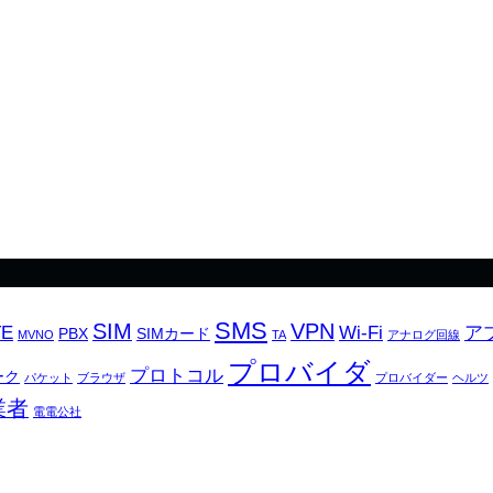
SMS
SIM
VPN
TE
Wi-Fi
ア
PBX
SIMカード
MVNO
TA
アナログ回線
プロバイダ
プロトコル
ーク
パケット
ブラウザ
プロバイダー
ヘルツ
業者
電電公社