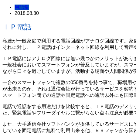
用語集
2018.08.30
ＩＰ電話
私達が一般家庭で利用する電話回線がアナログ回線です。家
それに対し、ＩＰ電話はインターネット回線を利用して音声
ＩＰ電話にはアナログ回線には無い幾つかのメリットがありま
一般社会においてスマートフォンが普及していますが、スマ
ながら日々を過ごしていますが、活動する場面や人間関係が
一台のスマートフォンで複数の050番号を持つ事で、職場用
が出来るのか。それは通信会社が行っているサービスを契約
スマートフォン間での通話や固定電話への通話以外にも国際
電話で通話をする用途だけを比較すると、ＩＰ電話のデメリ
た、緊急電話やフリーダイヤルに繋がらない点も注意が必要
また、大手通信会社ソフトバンクが提供しているサービスにYa
している固定電話に無料で利用出来る他、ＢＢフォンから国