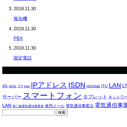
2018.11.30
複合機
2018.11.30
PBX
2018.11.30
固定電話
タグ
IPアドレス
ISDN
LAN
L
4G
ITU
ADSL
CTI
ipad
ISDN回線
スマートフォン
サーバー
タブレット
ネットワ
電気通信事
LAN
迷惑メール
電気通信事業法
第二種電気通信事業者
検
索: