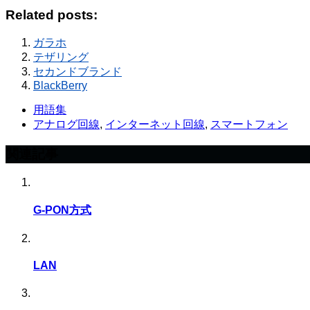
Related posts:
ガラホ
テザリング
セカンドブランド
BlackBerry
用語集
アナログ回線
,
インターネット回線
,
スマートフォン
関連記事
G-PON方式
LAN