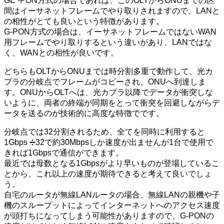
GE -PON方式の場合であれば、このOLTからONUまでの区
間はイーサネットフレームでやり取りされますので、LANと
の相性がとても良いという特徴があります。
G-PON方式の場合は、イーサネットフレームではないWAN
用フレームでやり取りするという違いがあり、LANではな
く、WANとの相性が良いです。
どちらもOLTからONUまでは時分割多重で動作して、光カ
プラの分岐点でフレームがコピーされ、ONUへ到達しま
す。ONUからOLTへは、光カプラ以降でデータが衝突しな
いように、両者の終端が同期をとって衝突を回避しながらデ
ータを送るのが技術的に高度な特徴でです。
分岐点では32分割されるため、全てを同時に利用すると
1Gbps ➗32で約30Mbpsしか速度が出ませんが1台で使用で
きれば1Gbpsで通信ができます。
最近では母数となる1Gbpsがより早いものが登場しているこ
とから、これ以上の速度が期待できると考えて良いでしょ
う。
自宅のルータが無線LANルータの場合、無線LANの親機や子
機のスループットによってインターネットへのアクセス速度
が頭打ちになってしまう可能性がありますので、G-PONの