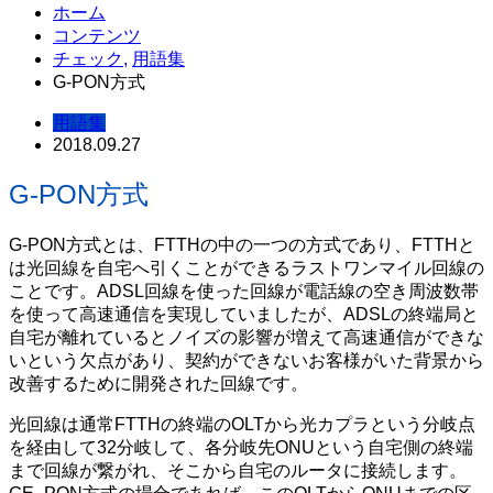
ホーム
コンテンツ
チェック
,
用語集
G-PON方式
用語集
2018.09.27
G-PON方式
G-PON方式とは、FTTHの中の一つの方式であり、FTTHと
は光回線を自宅へ引くことができるラストワンマイル回線の
ことです。ADSL回線を使った回線が電話線の空き周波数帯
を使って高速通信を実現していましたが、ADSLの終端局と
自宅が離れているとノイズの影響が増えて高速通信ができな
いという欠点があり、契約ができないお客様がいた背景から
改善するために開発された回線です。
光回線は通常FTTHの終端のOLTから光カプラという分岐点
を経由して32分岐して、各分岐先ONUという自宅側の終端
まで回線が繋がれ、そこから自宅のルータに接続します。