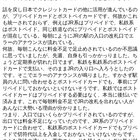
話を戻し日本でクレジットカードの他に活用が進んでいるの
が、プリペイドカードとポストペイカードです。何故かこれ
も統一されておらず、例えばJR系はプリペイドで、私鉄系
はポストペイド。同じ鉄道なのにプリペイドとポストペイド
が混在している。毎朝にようにJRの駅の入口の改札口でエ
ラーのアナウンスが流れている。
何故、毎朝こんなに料金不足で足止めされているのか不思議
に思っていましたが、先週、自身も引っかかっりました。ち
ょうど定期券が切れた日でまず、私鉄を私鉄系のポストペイ
ドカードで支払い、そのままJRの入り口へ入ろうとしたの
です。そこでエラーのアナウンスが鳴りました。すかさず駅
員の人に問い合わせるとポストペイドカードでも、事前にプ
リペイドしておかないといけないそうです。私鉄ではポスト
ペイドカードはプリペイドする必要はなく、本当に後払いで
済みます。これで毎朝料金不足でJRの改札を出れない人が
あんなに大勢いる理由が分かりました。
つまり、入口ではいくらかプリペイドされているのですが、
出口では料金不足になっていたのです。JR系のプリペイド
カードに合わせて、私鉄系のポストペイドカードでもプリペ
イドで切符代以上を入金しておかないといけないからです。