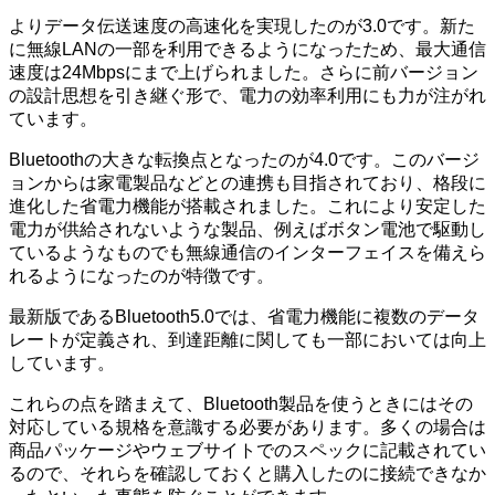
よりデータ伝送速度の高速化を実現したのが3.0です。新た
に無線LANの一部を利用できるようになったため、最大通信
速度は24Mbpsにまで上げられました。さらに前バージョン
の設計思想を引き継ぐ形で、電力の効率利用にも力が注がれ
ています。
Bluetoothの大きな転換点となったのが4.0です。このバージ
ョンからは家電製品などとの連携も目指されており、格段に
進化した省電力機能が搭載されました。これにより安定した
電力が供給されないような製品、例えばボタン電池で駆動し
ているようなものでも無線通信のインターフェイスを備えら
れるようになったのが特徴です。
最新版であるBluetooth5.0では、省電力機能に複数のデータ
レートが定義され、到達距離に関しても一部においては向上
しています。
これらの点を踏まえて、Bluetooth製品を使うときにはその
対応している規格を意識する必要があります。多くの場合は
商品パッケージやウェブサイトでのスペックに記載されてい
るので、それらを確認しておくと購入したのに接続できなか