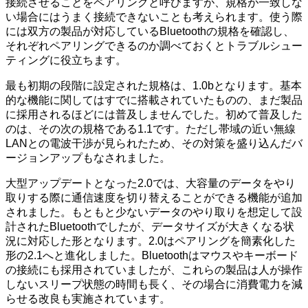
接続させることをペアリングと呼びますが、規格が一致しな
い場合にはうまく接続できないことも考えられます。使う際
には双方の製品が対応しているBluetoothの規格を確認し、
それぞれペアリングできるのか調べておくとトラブルシュー
ティングに役立ちます。
最も初期の段階に設定された規格は、1.0bとなります。基本
的な機能に関してはすでに搭載されていたものの、まだ製品
に採用されるほどには普及しませんでした。初めて普及した
のは、その次の規格である1.1です。ただし帯域の近い無線
LANとの電波干渉が見られたため、その対策を盛り込んだバ
ージョンアップもなされました。
大型アップデートとなった2.0では、大容量のデータをやり
取りする際に通信速度を切り替えることができる機能が追加
されました。もともと少ないデータのやり取りを想定して設
計されたBluetoothでしたが、データサイズが大きくなる状
況に対応した形となります。2.0はペアリングを簡素化した
形の2.1へと進化しました。Bluetoothはマウスやキーボード
の接続にも採用されていましたが、これらの製品は人が操作
しないスリープ状態の時間も長く、その場合に消費電力を減
らせる改良も実施されています。