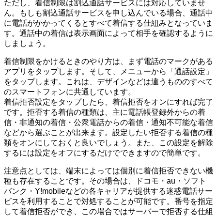
ただし、着信制限は割込通話サービスには対応していませ
ん。もしも割込通話サービスを申し込んでいる場合、通話中
に電話がかかってくるとすべて着信する仕組みとなっていま
す。通話中の着信は表示画面によって相手を確認するように
しましょう。
着信制限をかけるときのやり方は、まず電話のマークがある
アプリをタップします。そして、メニューから「通話設定」
をタップします。これは、デザインなどは違うもののすべて
のスマートフォンに共通しています。
着信拒否設定をタップしたら、着信拒否をオンにすれば完了
です。拒否する着信の種類は、主に電話帳登録外からの着
信・非通知の着信・公衆電話からの着信・通知不可能な着信
などから選ぶことが出来ます。設定したい拒否する着信の種
類をオンにしておくと良いでしょう。また、この設定を解除
するには設定をオフにするだけでできますので簡単です。
注意点としては、端末によっては個別に着信拒否できない機
種も存在することです。その場合は、ドコモ・au・ソフト
バンク・Y!mobileなどの各キャリアが提供する迷惑電話サー
ビスを利用することで対処することが可能です。番号を指定
して着信拒否ができ、この場合ではサーバーで拒否する仕組