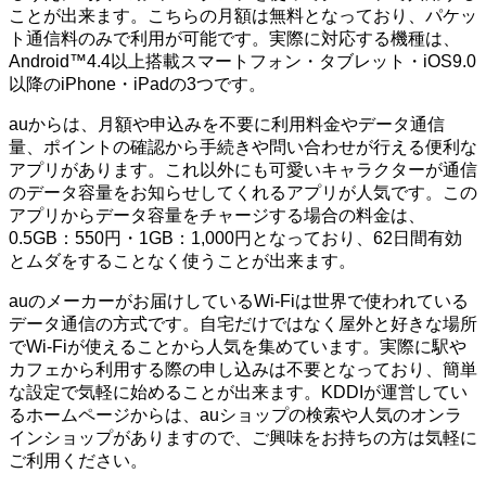
ことが出来ます。こちらの月額は無料となっており、パケッ
ト通信料のみで利用が可能です。実際に対応する機種は、
Android™4.4以上搭載スマートフォン・タブレット・iOS9.0
以降のiPhone・iPadの3つです。
auからは、月額や申込みを不要に利用料金やデータ通信
量、ポイントの確認から手続きや問い合わせが行える便利な
アプリがあります。これ以外にも可愛いキャラクターが通信
のデータ容量をお知らせしてくれるアプリが人気です。この
アプリからデータ容量をチャージする場合の料金は、
0.5GB：550円・1GB：1,000円となっており、62日間有効
とムダをすることなく使うことが出来ます。
auのメーカーがお届けしているWi-Fiは世界で使われている
データ通信の方式です。自宅だけではなく屋外と好きな場所
でWi-Fiが使えることから人気を集めています。実際に駅や
カフェから利用する際の申し込みは不要となっており、簡単
な設定で気軽に始めることが出来ます。KDDIが運営してい
るホームページからは、auショップの検索や人気のオンラ
インショップがありますので、ご興味をお持ちの方は気軽に
ご利用ください。