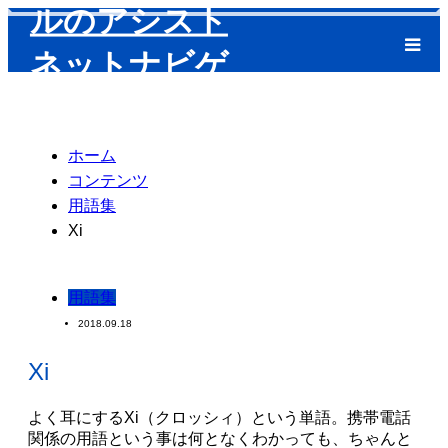
m
ホーム
コンテンツ
用語集
Xi
用語集
2018.09.18
Xi
よく耳にするXi（クロッシィ）という単語。携帯電話
関係の用語という事は何となくわかっても、ちゃんと