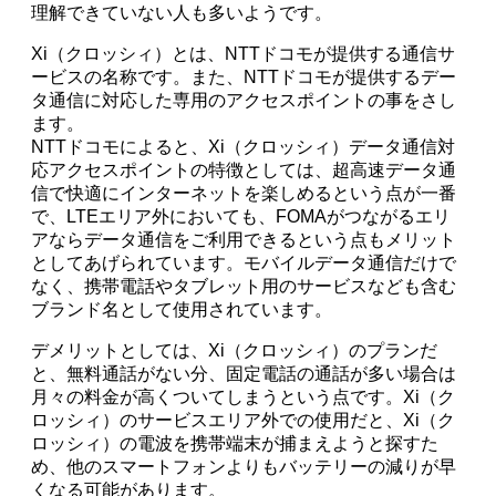
理解できていない人も多いようです。
Xi（クロッシィ）とは、NTTドコモが提供する通信サ
ービスの名称です。また、NTTドコモが提供するデー
タ通信に対応した専用のアクセスポイントの事をさし
ます。
NTTドコモによると、Xi（クロッシィ）データ通信対
応アクセスポイントの特徴としては、超高速データ通
信で快適にインターネットを楽しめるという点が一番
で、LTEエリア外においても、FOMAがつながるエリ
アならデータ通信をご利用できるという点もメリット
としてあげられています。モバイルデータ通信だけで
なく、携帯電話やタブレット用のサービスなども含む
ブランド名として使用されています。
デメリットとしては、Xi（クロッシィ）のプランだ
と、無料通話がない分、固定電話の通話が多い場合は
月々の料金が高くついてしまうという点です。Xi（ク
ロッシィ）のサービスエリア外での使用だと、Xi（ク
ロッシィ）の電波を携帯端末が捕まえようと探すた
め、他のスマートフォンよりもバッテリーの減りが早
くなる可能があります。