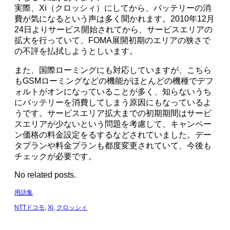
実際、Xi（クロッシィ）にしてから、バッテリーの消
費が気になるという声は多く聞かれます。2010年12月
24日よりサービス開始されてから、サービスエリアの
拡大を行っていて、FOMA展開初期のエリアの狭さで
の不評を払拭しようとしいます。
また、国際ローミングにも対応していますが、こちら
もGSMローミングなどの機能がほとんどの機種でデフ
ォルトがオンになっていることが多く、知らないうち
にバッテリーを消費してしまう原因にもなっているよ
うです。サービスエリア拡大までの初期期間はサービ
スエリアが少ないという問題を考慮して、キャンペー
ン価格の料金設定をるするなどされていました。デー
タプランや料金プランも都度変更されていて、今後も
チェックが必要です。
No related posts.
用語集
NTTドコモ
,
Xi
,
クロッシィ